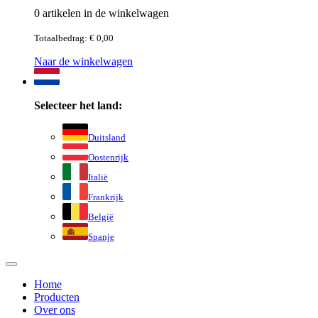
0 artikelen in de winkelwagen
Totaalbedrag: € 0,00
Naar de winkelwagen
Selecteer het land:
Duitsland
Oostenrijk
Italië
Frankrijk
België
Spanje
Home
Producten
Over ons