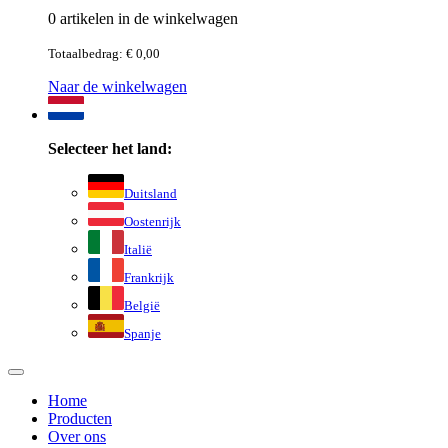
0 artikelen in de winkelwagen
Totaalbedrag: € 0,00
Naar de winkelwagen
Selecteer het land:
Duitsland
Oostenrijk
Italië
Frankrijk
België
Spanje
Home
Producten
Over ons