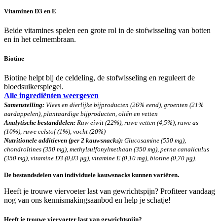
Vitaminen D3 en E
Beide vitamines spelen een grote
rol in de stofwisseling
van
botten
en in het celmembraan.
Biotine
Biotine helpt bij de celdeling, de stofwisseling en reguleert de
bloedsuikerspiegel.
Alle ingrediënten weergeven
Samenstelling:
Vlees en dierlijke bijproducten (26% eend), groenten (21%
aardappelen), plantaardige bijproducten, oliën en vetten
Analytische bestanddelen:
Ruw eiwit (22%), ruwe vetten (4,5%), ruwe as
(10%), ruwe celstof (1%), vocht (20%)
Nutritionele additieven (per 2 kauwsnacks):
Glucosamine (550 mg),
chondroïtines (350 mg), methylsulfonylmethaan (350 mg), perna canaliculus
(350 mg), vitamine D3 (0,03 µg), vitamine E (0,10 mg), biotine (0,70 µg).
De bestandsdelen van individuele kauwsnacks kunnen variëren.
Heeft je trouwe viervoeter last van gewrichtspijn? Profiteer vandaag
nog van ons kennismakingsaanbod en help je schatje!
Heeft je trouwe viervoeter last van gewrichtspijn?