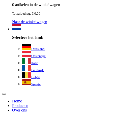
0 artikelen in de winkelwagen
Totaalbedrag: € 0,00
Naar de winkelwagen
Selecteer het land:
Duitsland
Oostenrijk
Italië
Frankrijk
België
Spanje
Home
Producten
Over ons