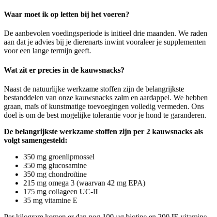
Waar moet ik op letten bij het voeren?
De aanbevolen voedingsperiode is initieel drie maanden. We raden
aan dat je advies bij je dierenarts inwint vooraleer je supplementen
voor een lange termijn geeft.
Wat zit er precies in de kauwsnacks?
Naast de natuurlijke werkzame stoffen zijn de belangrijkste
bestanddelen van onze kauwsnacks zalm en aardappel. We hebben
graan, maïs of kunstmatige toevoegingen volledig vermeden. Ons
doel is om de best mogelijke tolerantie voor je hond te garanderen.
De belangrijkste werkzame stoffen zijn per 2 kauwsnacks als
volgt samengesteld:
350 mg groenlipmossel
350 mg glucosamine
350 mg chondroïtine
215 mg omega 3 (waarvan 42 mg EPA)
175 mg collageen UC-II
35 mg vitamine E
Per kilogram komen er dan nog 100 µg biotine en 200 IE vitamine