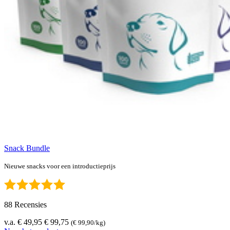
Snack Bundle
Nieuwe snacks voor een introductieprijs
88 Recensies
v.a. € 49,95
€ 99,75
(€ 99,90/kg)