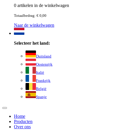
0 artikelen in de winkelwagen
Totaalbedrag: € 0,00
Naar de winkelwagen
Selecteer het land:
Duitsland
Oostenrijk
Italië
Frankrijk
België
Spanje
Home
Producten
Over ons